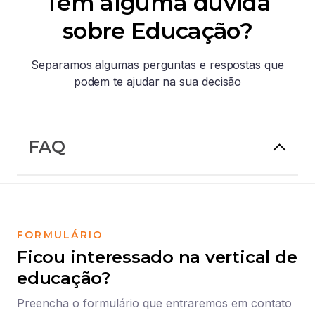
Tem alguma dúvida
sobre Educação?
Separamos algumas perguntas e respostas que
podem te ajudar na sua decisão
FAQ
Selecione abaixo uma das opções e faça
O que torna a ScanSource uma
o login para acessar.
01
referência no mercado global de
Portal do Revendedor
FORMULÁRIO
tecnologia?
Ficou interessado na vertical de
Acesse os serviços relacionados a comissões.
Preciso de ajuda
educação?
Quais são os serviços especializados
02
Preencha o formulário que entraremos em contato
oferecidos pela ScanSource?