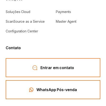
Soluções Cloud
Payments
Como posso obter uma cotação para as
07
soluções da ScanSource?
ScanSource as a Service
Master Agent
Configuration Center
Por que devo escolher a ScanSource
08
para minhas necessidades educacionais
Contato
e comerciais?
Como posso entrar em contato com a
Entrar em contato
09
ScanSource para obter mais
informações?
WhatsApp Pós-venda
Qual é a expertise da ScanSource na
10
indústria de tecnologia e como ela se