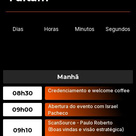
Dias
Horas
Minutos
Segundos
Manhã
Credenciamento e welcome coffee
08h30
Abertura do evento com Israel
09h00
Pacheco
ScanSource - Paulo Roberto
(Boas vindas e visão estratégica)
09h10