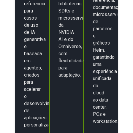
referência,
referência
bibliotecas,
documentação,
para
SDKs e
microsserviços
casos
microsserviços
de
de uso
da
parceiros
de IA
NVIDIA
e
generativa
AI e do
gráficos
e
Omniverse,
Helm,
baseada
com
garantindo
em
flexibilidade
uma
agentes,
para
experiência
criados
adaptação.
unificada
para
do
acelerar
cloud
o
ao data
desenvolvimento
center,
de
PCs e
aplicações
workstations.
personalizadas.