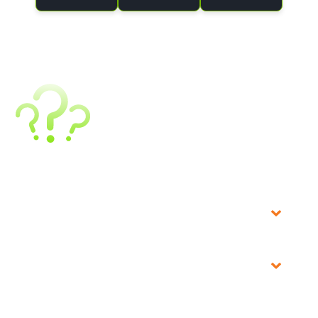
Está com dúvidas?
Fale com nosso atendimento.
Por onde começar meus projetos de AI?
Quais soluções da NVIDIA posso trabalhar de imediato?
Que postura devo apresentar frente aos projetos de AI dos