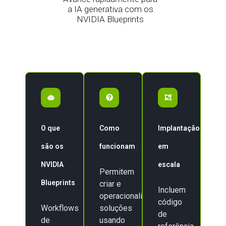
a IA generativa com os
NVIDIA Blueprints
O que
Como
Implantação
são os
funcionam
em
NVIDIA
escala
Permitem
Blueprints
criar e
Incluem
operacionalizar
código
Workflows
soluções
de
de
usando