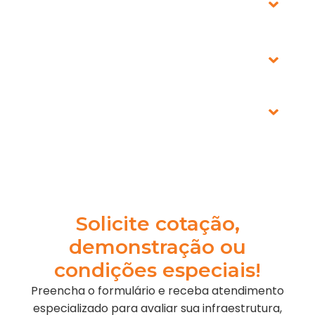
meus clientes?
Como a NVIDIA vai me apoiar?
Como a ScanSource poderá me ajudar em projetos de AI?
Podem participar:
Solicite cotação,
demonstração ou
condições especiais!
Preencha o formulário e receba atendimento
especializado para avaliar sua infraestrutura,