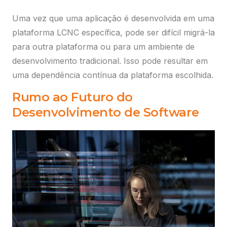
Selecione abaixo uma das opções e faça
o login para acessar.
Uma vez que uma aplicação é desenvolvida em uma
Portal do Revendedor
plataforma LCNC específica, pode ser difícil migrá-la
Acesse os serviços relacionados a comissões.
para outra plataforma ou para um ambiente de
Preciso de ajuda
desenvolvimento tradicional. Isso pode resultar em
uma dependência contínua da plataforma escolhida.
My ScanSource
Rumo ao Futuro do
Solicite sua cotação abaixo:
Desenvolvimento de Software
Serviços de pós-venda: emissão de 2ª via de NF,
boleto e consulta de status de pedido.
Preciso de ajuda
Plataforma Cloud
Plataforma Cloud para compra, venda e gestão de
produtos com autonomia.
Preciso de ajuda