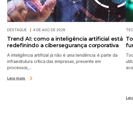
DESTAQUE
4 DE AGO DE 2026
TE
Trend AI: como a inteligência artificial está
To
redefinindo a cibersegurança corporativa
fu
A inteligência artificial já não é uma tendência: é parte da
Tod
infraestrutura crítica das empresas, presente em
uti
processos,...
aco
Leia mais
Lei