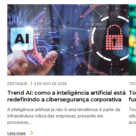
DESTAQUE
4 DE AGO DE 2026
TE
Trend AI: como a inteligência artificial está
To
redefinindo a cibersegurança corporativa
fu
A inteligência artificial já não é uma tendência: é parte da
Tod
infraestrutura crítica das empresas, presente em
uti
processos,...
aco
Leia mais