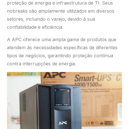
proteção de energia e infraestrutura de TI. Seus
Plataforma Cloud para compra, venda e gestão de
produtos com autonomia.
nobreaks são amplamente utilizados em diversos
Preciso de ajuda
setores, incluindo o varejo, devido à sua
confiabilidade e eficiência.
A APC oferece uma ampla gama de produtos que
atendem às necessidades específicas de diferentes
tipos de negócios, garantindo proteção contínua
contra interrupções de energia.