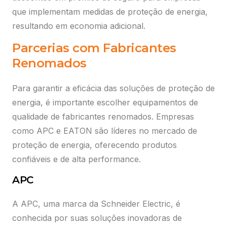
que implementam medidas de proteção de energia,
resultando em economia adicional.
Parcerias com Fabricantes
Selecione abaixo uma das opções e faça
o login para acessar.
Renomados
Portal do Revendedor
Para garantir a eficácia das soluções de proteção de
Acesse os serviços relacionados a comissões.
Preciso de ajuda
energia, é importante escolher equipamentos de
qualidade de fabricantes renomados. Empresas
como APC e EATON são líderes no mercado de
My ScanSource
proteção de energia, oferecendo produtos
Solicite sua cotação abaixo:
Serviços de pós-venda: emissão de 2ª via de NF,
confiáveis e de alta performance.
boleto e consulta de status de pedido.
Preciso de ajuda
APC
A APC, uma marca da Schneider Electric, é
Plataforma Cloud
conhecida por suas soluções inovadoras de