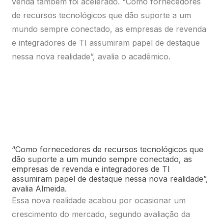
venda também foi acelerado. “Como fornecedores
de recursos tecnológicos que dão suporte a um
mundo sempre conectado, as empresas de revenda
e integradores de TI assumiram papel de destaque
nessa nova realidade”, avalia o acadêmico.
“Como fornecedores de recursos tecnológicos que
dão suporte a um mundo sempre conectado, as
empresas de revenda e integradores de TI
assumiram papel de destaque nessa nova realidade”,
avalia Almeida.
Essa nova realidade acabou por ocasionar um
crescimento do mercado, segundo avaliação da
empresa Advance Consulting. Na edição de outubro
de sua Pesquisa do Mercado Brasileiro de TIC
(Tecnologia da Informação e Telecom), a
consultoria revela que, no segundo trimestre de
2020, o crescimento foi de 5,1%; no terceiro, de