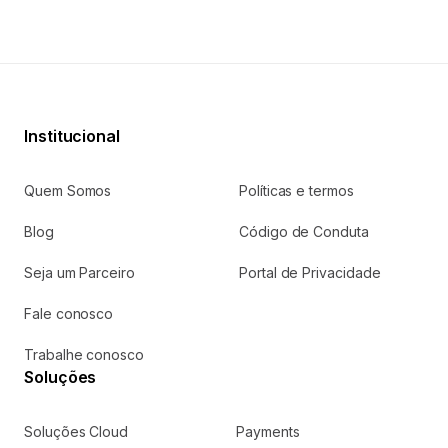
ScanSource as a Service
Master Agent
Configuration Center
Contato
Entrar em contato
WhatsApp Pós-venda
Administrativo:
(11)
Televendas:
(11) 3049-0310
3049-0300
| (11) 4369-6630