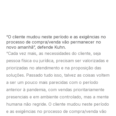
permanecer no novo amanhã”, defende Kuhn.
O professor Wesley Almeida acredita que os
negócios apegados ao modelo tradicional — que
pode ser traduzido na frase “eu sou o especialista e
sei o que meu cliente precisa” — vão perder ainda
mais espaço para modelos de negócios inovadores
que encontram soluções de forma colaborativa,
sem imposições. “Esse atendimento mais completo
passa pela compreensão das necessidade e da
oferta de solução adequada. Os fornecedores de
tecnologias precisam adaptar seu mix de produtos
para ter uma oferta que realmente atenda as
necessidades de cada cliente. Mais do que tudo, é
necessário acompanhar o uso da solução pelo
cliente para saber se ela realmente trará resultados
satisfatórios. Não adianta apenas ter presença em