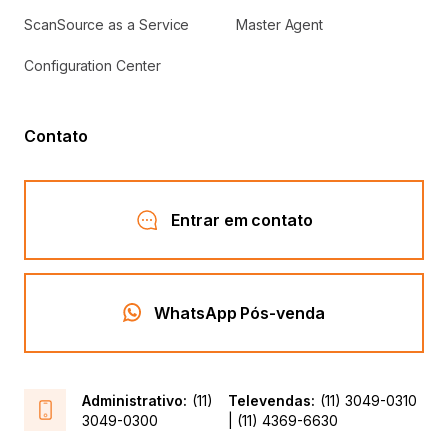
Siga nas redes
Copyright © . ScanSource Brasil – CNPJ: 05.607.657/0001-
35 - Todos os direitos reservados.
Termos e Condições
Gerais de Fornecimento
Feito por: