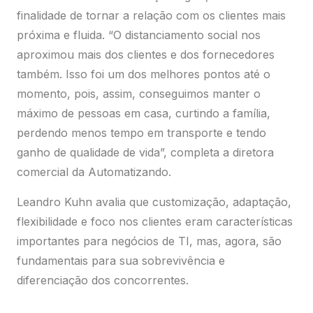
flexibilidade e foco nos clientes eram características
importantes para negócios de TI, mas, agora, são
fundamentais para sua sobrevivência e
diferenciação dos concorrentes.
“O cliente mudou neste período e as exigências no
processo de compra/venda vão permanecer no
novo amanhã”, defende Kuhn.
“Cada vez mais, as necessidades do cliente, seja
pessoa física ou jurídica, precisam ser valorizadas e
priorizadas no atendimento e na proposição das
soluções. Passado tudo isso, talvez as coisas voltem
a ser um pouco mais parecidas com o período
anterior à pandemia, com vendas prioritariamente
presenciais e em ambiente controlado, mas a mente
humana não regride. O cliente mudou neste período
e as exigências no processo de compra/venda vão