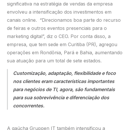
empresa, que tem sede em Curitiba (PR), agregou
operações em Rondônia, Pará e Bahia, aumentando
sua atuação para um total de sete estados.
Customização, adaptação, flexibilidade e foco
nos clientes eram características importantes
para negócios de TI, agora, são fundamentais
para sua sobrevivência e diferenciação dos
concorrentes.
A gaúcha Gruppen IT também intensificou a
atuação remota que já praticava antes mesmo de a
expressão “Covid-19” entrar no vocabulário
corrente. “Nossos vendedores faziam até três
interações presenciais por semana, hoje são 18
interações remotas por semana – sem ter que se