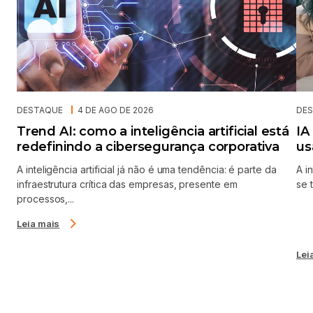
Institucional
Quem Somos
Políticas e termos
Blog
Código de Conduta
Seja um Parceiro
Portal de Privacidade
Fale conosco
Trabalhe conosco
Soluções
Soluções Cloud
Payments