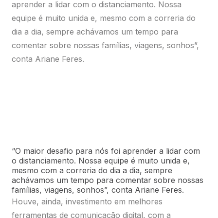
Solicite sua cotação abaixo:
“O maior desafio para nós foi aprender a lidar com
Serviços de pós-venda: emissão de 2ª via de NF,
o distanciamento. Nossa equipe é muito unida e,
boleto e consulta de status de pedido.
mesmo com a correria do dia a dia, sempre
Preciso de ajuda
achávamos um tempo para comentar sobre nossas
famílias, viagens, sonhos”, conta Ariane Feres.
Houve, ainda, investimento em melhores
Plataforma Cloud
ferramentas de comunicação digital, com a
Plataforma Cloud para compra, venda e gestão de
finalidade de tornar a relação com os clientes mais
produtos com autonomia.
próxima e fluida. “O distanciamento social nos
Preciso de ajuda
aproximou mais dos clientes e dos fornecedores
também. Isso foi um dos melhores pontos até o
momento, pois, assim, conseguimos manter o
máximo de pessoas em casa, curtindo a família,
perdendo menos tempo em transporte e tendo
ganho de qualidade de vida”, completa a diretora
comercial da Automatizando.
Leandro Kuhn avalia que customização, adaptação,