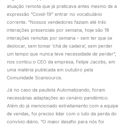
deslocar, sem tomar ‘chá de cadeira’, sem perder
um tempo que nunca teve necessidade de perder”,
nos contou o CEO da empresa, Felipe Jacobs, em
uma matéria publicada em outubro pela
Comunidade Scansource.
Já no caso da paulista Automatizando, foram
necessárias adaptações ao cenário pandêmico.
Além do já mencionado estreitamento com a equipe
de vendas, foi preciso lidar com o luto da perda do
Selecione abaixo uma das opções e faça
o login para acessar.
convívio diário. “O maior desafio para nós foi
Portal do Revendedor
aprender a lidar com o distanciamento. Nossa
Acesse os serviços relacionados a comissões.
equipe é muito unida e, mesmo com a correria do
Preciso de ajuda
dia a dia, sempre achávamos um tempo para
comentar sobre nossas famílias, viagens, sonhos”,
conta Ariane Feres.
My ScanSource