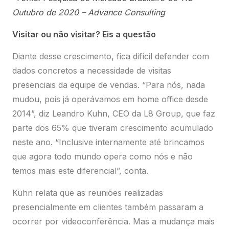
presenciais da equipe de vendas. “Para nós, nada
mudou, pois já operávamos em home office desde
2014”, diz Leandro Kuhn, CEO da L8 Group, que faz
parte dos 65% que tiveram crescimento acumulado
neste ano. “Inclusive internamente até brincamos
que agora todo mundo opera como nós e não
temos mais este diferencial”, conta.
Kuhn relata que as reuniões realizadas
presencialmente em clientes também passaram a
ocorrer por videoconferência. Mas a mudança mais
significativa na estratégia de vendas da empresa
envolveu a intensificação dos investimentos em
canais online. “Direcionamos boa parte do recurso
de feiras e outros eventos presenciais para o
marketing digital”, diz o CEO. Por conta disso, a