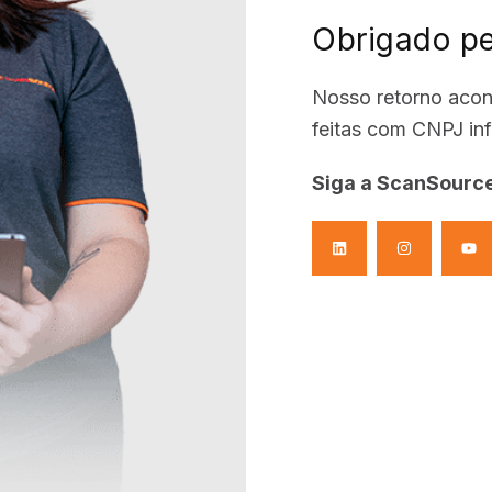
Obrigado pel
Nosso retorno acont
feitas com CNPJ in
Siga a ScanSource
Selecione abaixo uma das opções e faça o login para acessar.
Portal do Revendedor
sse os serviços relacionados a comissões.
ciso de ajuda
My ScanSource