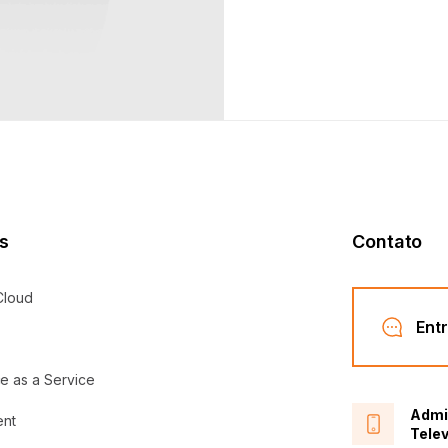
Solicite sua cotação abaixo:
viços de pós-venda: emissão de 2ª via de NF, boleto e consulta de
tus de pedido.
ciso de ajuda
Plataforma Cloud
taforma Cloud para compra, venda e gestão de produtos com
onomia.
ciso de ajuda
s
Contato
Cloud
Ent
e as a Service
Admin
ent
Tele