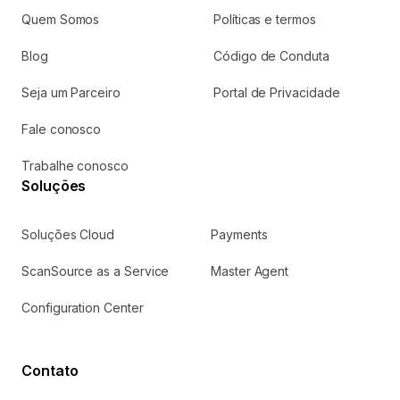
Quem Somos
Políticas e termos
Acesse os serviços relacionados a comissões.
Preciso de ajuda
Blog
Código de Conduta
Seja um Parceiro
Portal de Privacidade
My ScanSource
Solicite sua cotação abaixo:
Fale conosco
Serviços de pós-venda: emissão de 2ª via de NF,
boleto e consulta de status de pedido.
Trabalhe conosco
Preciso de ajuda
Soluções
Soluções Cloud
Payments
Plataforma Cloud
Plataforma Cloud para compra, venda e gestão de
ScanSource as a Service
Master Agent
produtos com autonomia.
Preciso de ajuda
Configuration Center
Contato