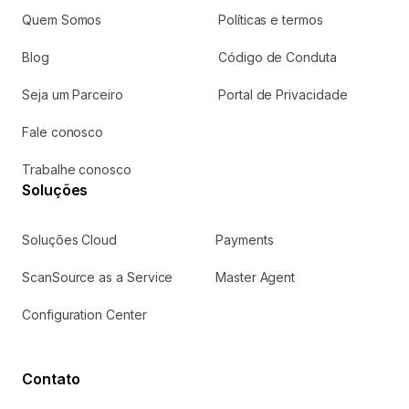
Quem Somos
Políticas e termos
Acesse os serviços relacionados a comissões.
Preciso de ajuda
Blog
Código de Conduta
Seja um Parceiro
Portal de Privacidade
My ScanSource
Solicite sua cotação abaixo:
Fale conosco
Serviços de pós-venda: emissão de 2ª via de NF,
boleto e consulta de status de pedido.
Trabalhe conosco
Preciso de ajuda
Soluções
Soluções Cloud
Payments
Plataforma Cloud
Plataforma Cloud para compra, venda e gestão de
ScanSource as a Service
Master Agent
produtos com autonomia.
Preciso de ajuda
Configuration Center
Contato