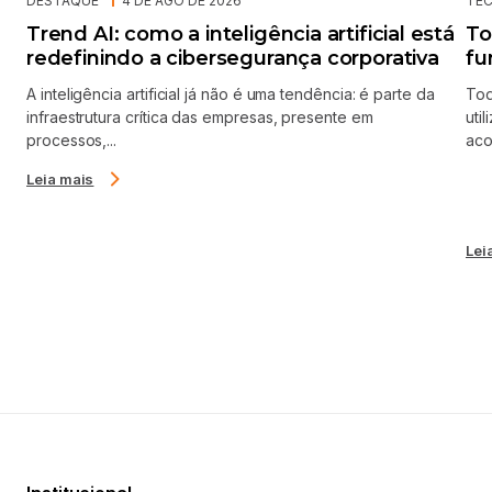
DESTAQUE
4 DE AGO DE 2026
TE
Trend AI: como a inteligência artificial está
To
redefinindo a cibersegurança corporativa
fu
A inteligência artificial já não é uma tendência: é parte da
Tod
infraestrutura crítica das empresas, presente em
uti
processos,...
aco
Leia mais
Lei