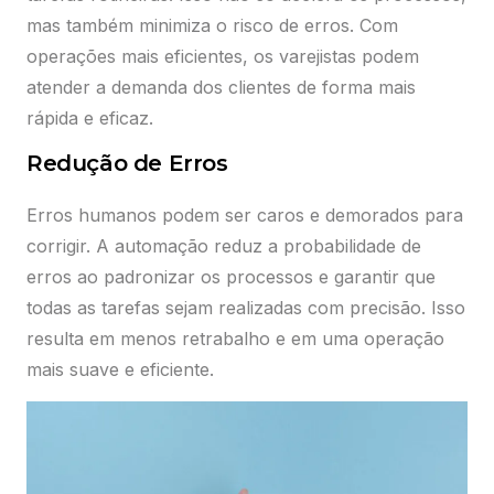
Portal do Revendedor
mas também minimiza o risco de erros. Com
Acesse os serviços relacionados a comissões.
operações mais eficientes, os varejistas podem
Preciso de ajuda
atender a demanda dos clientes de forma mais
rápida e eficaz.
My ScanSource
Redução de Erros
Solicite sua cotação abaixo:
Serviços de pós-venda: emissão de 2ª via de NF,
boleto e consulta de status de pedido.
Erros humanos podem ser caros e demorados para
Preciso de ajuda
corrigir. A automação reduz a probabilidade de
erros ao padronizar os processos e garantir que
todas as tarefas sejam realizadas com precisão. Isso
Plataforma Cloud
resulta em menos retrabalho e em uma operação
Plataforma Cloud para compra, venda e gestão de
mais suave e eficiente.
produtos com autonomia.
Preciso de ajuda