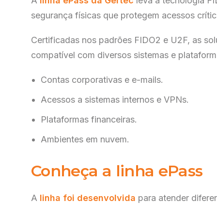
A
linha ePass da Gertec
leva a tecnologia F
segurança físicas que protegem acessos crític
Ser
sta
Pre
Certificadas nos padrões FIDO2 e U2F, as so
compatível com diversos sistemas e plataform
Contas corporativas e e-mails.
Pla
aut
Acessos a sistemas internos e VPNs.
Pre
Plataformas financeiras.
Ambientes em nuvem.
Conheça a linha ePass
A
linha foi desenvolvida
para atender diferen