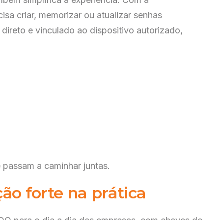
isa criar, memorizar ou atualizar senhas
direto e vinculado ao dispositivo autorizado,
Selecione abaixo uma das opções e faça o login para
acessar.
Portal do Revendedor
 passam a caminhar juntas.
sse os serviços relacionados a comissões.
ciso de ajuda
ão forte na prática