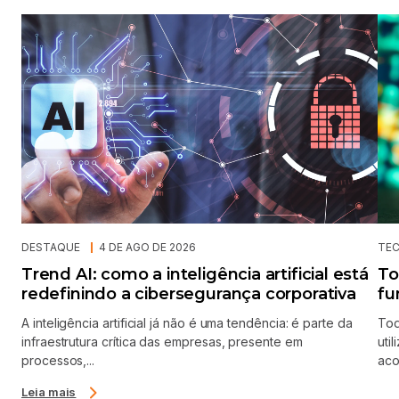
DESTAQUE
4 DE AGO DE 2026
TE
Trend AI: como a inteligência artificial está
To
redefinindo a cibersegurança corporativa
fu
A inteligência artificial já não é uma tendência: é parte da
Tod
infraestrutura crítica das empresas, presente em
uti
processos,...
aco
Leia mais