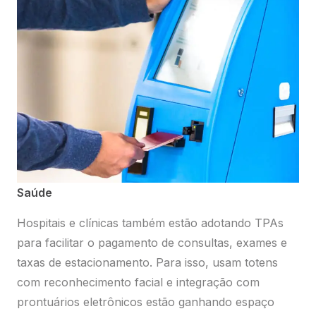
Saúde
Hospitais e clínicas também estão adotando TPAs
Selecione abaixo uma das opções e faça
para facilitar o pagamento de consultas, exames e
o login para acessar.
Portal do Revendedor
taxas de estacionamento. Para isso, usam totens
com reconhecimento facial e integração com
Acesse os serviços relacionados a comissões.
Preciso de ajuda
prontuários eletrônicos estão ganhando espaço