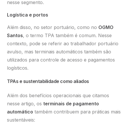
nesse segmento.
Logística e portos
My ScanSource
Solicite sua cotação abaixo:
Serviços de pós-venda: emissão de 2ª via de NF,
Além disso, no setor portuário, como no
OGMO
boleto e consulta de status de pedido.
Santos
, o termo TPA também é comum. Nesse
Preciso de ajuda
contexto, pode se referir ao trabalhador portuário
avulso, mas terminais automáticos também são
Plataforma Cloud
utilizados para controle de acesso e pagamentos
logísticos.
Plataforma Cloud para compra, venda e gestão de
produtos com autonomia.
Preciso de ajuda
TPAs e sustentabilidade como aliados
Além dos benefícios operacionais que citamos
nesse artigo, os
terminais de pagamento
automático
também contribuem para práticas mais
sustentáveis: